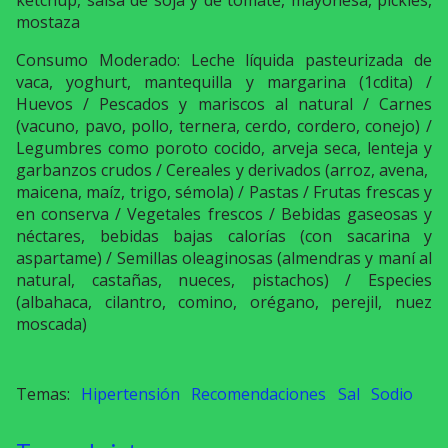
ketchup, salsa de soja y de tomate, mayonesa, pickles,
mostaza
Consumo Moderado: Leche líquida pasteurizada de
vaca, yoghurt, mantequilla y margarina (1cdita) /
Huevos / Pescados y mariscos al natural / Carnes
(vacuno, pavo, pollo, ternera, cerdo, cordero, conejo) /
Legumbres como poroto cocido, arveja seca, lenteja y
garbanzos crudos / Cereales y derivados (arroz, avena,
maicena, maíz, trigo, sémola) / Pastas / Frutas frescas y
en conserva / Vegetales frescos / Bebidas gaseosas y
néctares, bebidas bajas calorías (con sacarina y
aspartame) / Semillas oleaginosas (almendras y maní al
natural, castañas, nueces, pistachos) / Especies
(albahaca, cilantro, comino, orégano, perejil, nuez
moscada)
Hipertensión
Recomendaciones
Sal
Sodio