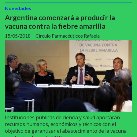
Novedades
Argentina comenzará a producir la
vacuna contra la fiebre amarilla
15/05/2018
Círculo Farmacéuticos Rafaela
Instituciones públicas de ciencia y salud aportarán
recursos humanos, económicos y técnicos con el
objetivo de garantizar el abastecimiento de la vacuna