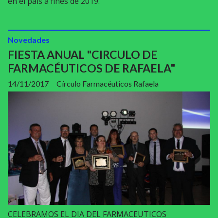
en el país a fines de 2019.
Novedades
FIESTA ANUAL "CIRCULO DE
FARMACÉUTICOS DE RAFAELA"
14/11/2017
Círculo Farmacéuticos Rafaela
CELEBRAMOS EL DIA DEL FARMACEUTICOS