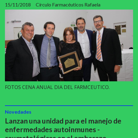
15/11/2018
Círculo Farmacéuticos Rafaela
FOTOS CENA ANUAL DIA DEL FARMCEUTICO.
Novedades
Lanzan una unidad para el manejo de
enfermedades autoinmunes -