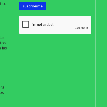
tico
Suscribirme
las
ntos
 las
era
vos