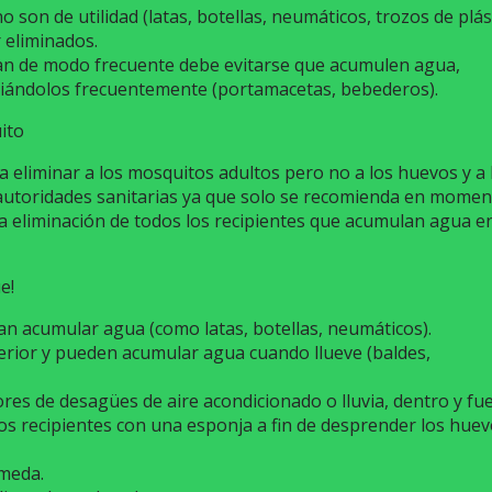
 son de utilidad (latas, botellas, neumáticos, trozos de plás
 eliminados.
san de modo frecuente debe evitarse que acumulen agua,
ciándolos frecuentemente (portamacetas, bebederos).
ito
a eliminar a los mosquitos adultos pero no a los huevos y a 
 autoridades sanitarias ya que solo se recomienda en mome
 eliminación de todos los recipientes que acumulan agua en
e!
n acumular agua (como latas, botellas, neumáticos).
erior y pueden acumular agua cuando llueve (baldes,
es de desagües de aire acondicionado o lluvia, dentro y fu
 los recipientes con una esponja a fin de desprender los hue
úmeda.