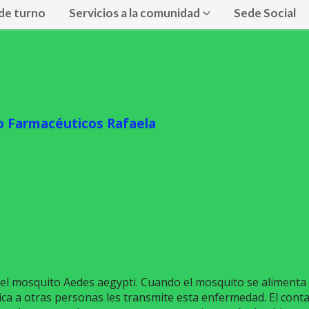
de turno
Servicios a la comunidad
Sede Social
lo Farmacéuticos Rafaela
del mosquito Aedes aegypti. Cuando el mosquito se alimenta
a a otras personas les transmite esta enfermedad. El cont