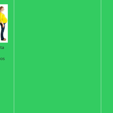
sta
jos